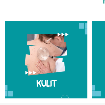
R
Doktor-doktor kami yang mahir
dan berpengalaman mampu
mengenalpasti dan merawat
m
walau apa pun masalah kulit anda
KULIT