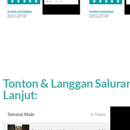
Tonton & Langgan Salur
Lanjut:
Senarai Main
11 Videos