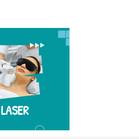
terkini, termasuk
PICO LASER.
g terbaik untuk anda
LASER