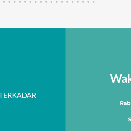
Wak
 TERKADAR
Rab
S