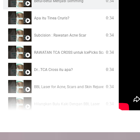
0:34
Betul-betul Menjadi Slimming
0:34
Apa itu Tinea Cruris?
0:34
Subcision : Rawatan Acne Scar
0:34
RAWATAN TCA CROSS untuk IcePicks Scar
0:34
Dr...TCA Cross itu apa?
0:34
BBL Laser for Acne, Scars and Skin Rejuvenation
0:34
Hilangkan Bulu Kaki Dengan BBL Laser
0:48
Kenapa Anda Perlukan Rawatan Chemical Peel
4:11
ECZEMA TIPS : JOM TONTON (2021)